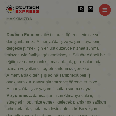
İçeriğe
Main
atla
Men
HAKKIMIZDA
Deutsch Express
ailesi olarak, öğrencilerimize ve
danışanlarımıza Almanya’da iş ve yaşam hayallerini
gerçekleştirmek için en üst düzeyde hizmet sunma
misyonuyla faaliyet göstermekteyiz. Sektörde öncü bir
eğitim ve danışmanlık firması olarak, gerek alanında
uzman ve yetkin dil öğretmenlerimiz, gerekse
Almanya’daki geniş iş ağına sahip tecrübeli iş
ortaklarımızla, danışanlarımıza ve öğrencilerimize
Almanya’da iş ve yaşam fırsatları sunmaktayız.
Vizyonumuz
, danışanlarımızın Almanya’daki iş
süreçlerini optimize etmek , gelecek planlarına sağlam
adımlarla ulaşmalarına destek olmaktır. Bu vizyon
doğrultusunda, her danışanımıza özel ve yenilikçi